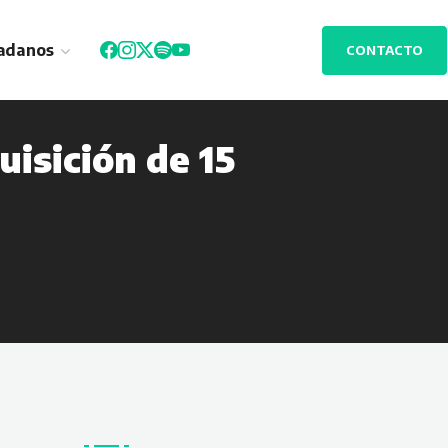
adanos
CONTACTO
isición de 15