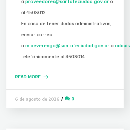
a
proveedores@santafeciudad.gov.ar
o
al 4508012
En caso de tener dudas administrativas,
enviar correo
a
m.peverengo@santafeciudad.gov.ar
o
adqui
telefónicamente al 4508014
READ MORE
0
6 de agosto de 2026