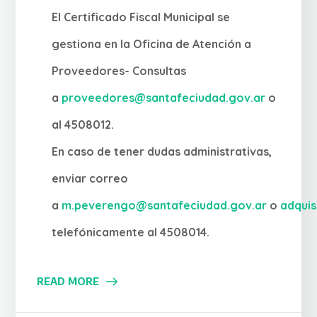
El Certificado Fiscal Municipal se
gestiona en la Oficina de Atención a
Proveedores- Consultas
a
proveedores@santafeciudad.gov.ar
o
al 4508012.
En caso de tener dudas administrativas,
enviar correo
a
m.peverengo@santafeciudad.gov.ar
o
adqui
telefónicamente al 4508014.
READ MORE