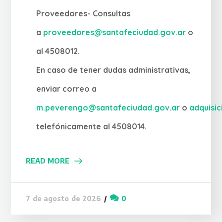
Proveedores- Consultas
a
proveedores@santafeciudad.gov.ar
o
al 4508012.
En caso de tener dudas administrativas,
enviar correo a
m.peverengo@santafeciudad.gov.ar
o
adquisi
telefónicamente al 4508014.
READ MORE
0
7 de agosto de 2026