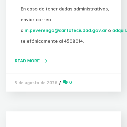
En caso de tener dudas administrativas,
enviar correo
a
m.peverengo@santafeciudad.gov.ar
o
adqui
telefónicamente al 4508014.
READ MORE
0
5 de agosto de 2026