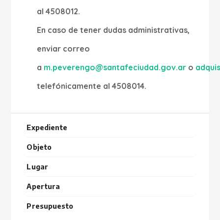
al 4508012.
En caso de tener dudas administrativas,
enviar correo
a
m.peverengo@santafeciudad.gov.ar
o
adqui
telefónicamente al 4508014.
Expediente
Objeto
Lugar
Apertura
Presupuesto